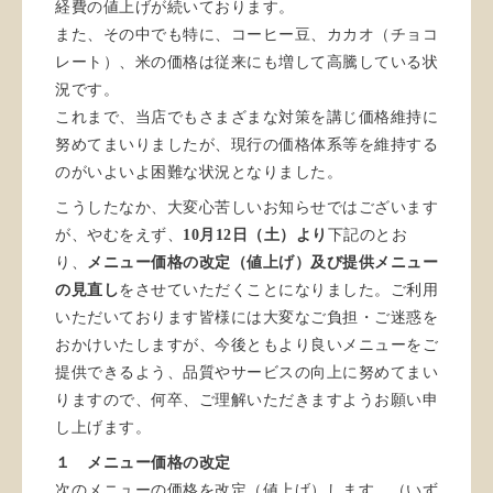
経費の値上げが続いております。
また、その中でも特に、コーヒー豆、カカオ（チョコ
レート）、米の価格は従来にも増して高騰している状
況です。
これまで、当店でもさまざまな対策を講じ価格維持に
努めてまいりましたが、現行の価格体系等を維持する
のがいよいよ困難な状況となりました。
こうしたなか、大変心苦しいお知らせではございます
が、やむをえず、
10月12日（土）より
下記のとお
り、
メニュー価格の改定（値上げ）及び提供メニュー
の見直し
をさせていただくことになりました。ご利用
いただいております皆様には大変なご負担・ご迷惑を
おかけいたしますが、今後ともより良いメニューをご
提供できるよう、品質やサービスの向上に努めてまい
りますので、何卒、ご理解いただきますようお願い申
し上げます。
１ メニュー価格の改定
次のメニューの価格を改定（値上げ）します。（いず