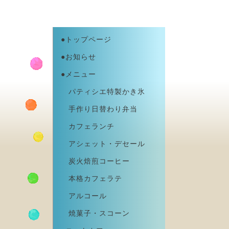
●トップページ
●お知らせ
●メニュー
パティシエ特製かき氷
手作り日替わり弁当
カフェランチ
アシェット・デセール
炭火焙煎コーヒー
本格カフェラテ
アルコール
焼菓子・スコーン