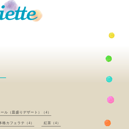
）
ール（皿盛りデザート）（4）
本格カフェラテ（4）
紅茶（4）