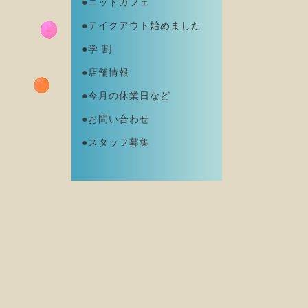
●ニットカフェ
●テイクアウト始めました
●学 割
●店舗情報
●今月の休業日など
●お問い合わせ
●スタッフ募集