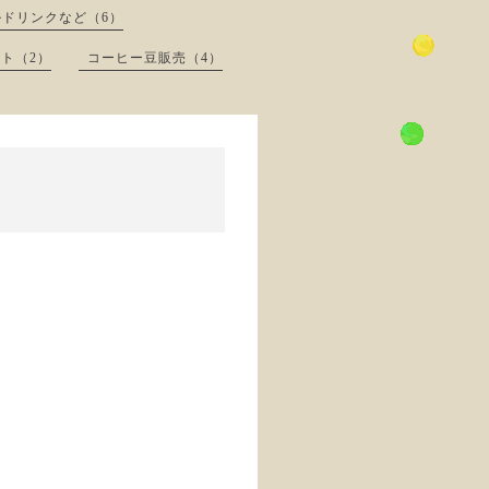
ドリンクなど（6）
ト（2）
コーヒー豆販売（4）