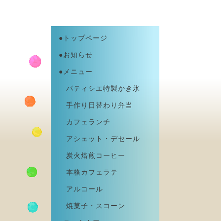
●トップページ
●お知らせ
●メニュー
パティシエ特製かき氷
手作り日替わり弁当
カフェランチ
アシェット・デセール
炭火焙煎コーヒー
本格カフェラテ
アルコール
焼菓子・スコーン