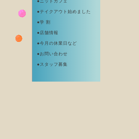
●ニットカフェ
●テイクアウト始めました
●学 割
●店舗情報
●今月の休業日など
●お問い合わせ
●スタッフ募集