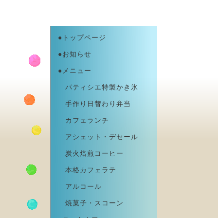
●トップページ
●お知らせ
●メニュー
パティシエ特製かき氷
手作り日替わり弁当
カフェランチ
アシェット・デセール
炭火焙煎コーヒー
本格カフェラテ
アルコール
焼菓子・スコーン