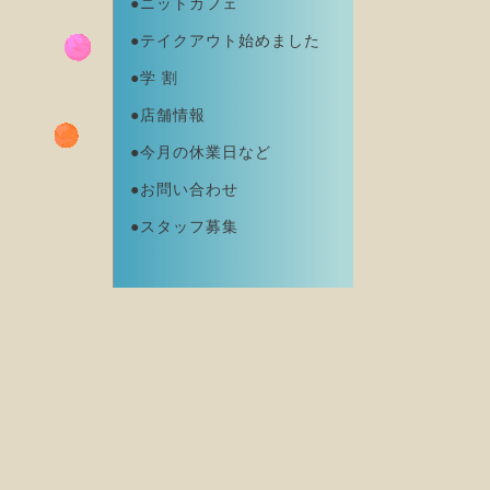
●ニットカフェ
●テイクアウト始めました
●学 割
●店舗情報
●今月の休業日など
●お問い合わせ
●スタッフ募集