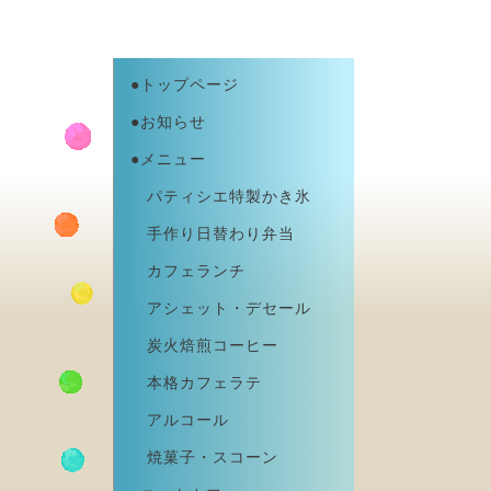
●トップページ
●お知らせ
●メニュー
パティシエ特製かき氷
手作り日替わり弁当
カフェランチ
アシェット・デセール
炭火焙煎コーヒー
本格カフェラテ
アルコール
焼菓子・スコーン