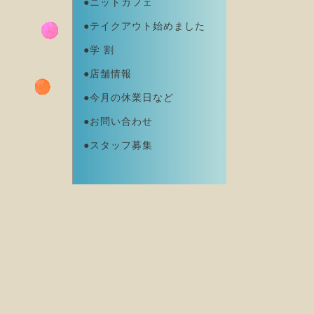
●ニットカフェ
●テイクアウト始めました
●学 割
●店舗情報
●今月の休業日など
●お問い合わせ
●スタッフ募集