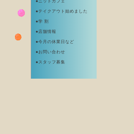
●ニットカフェ
●テイクアウト始めました
●学 割
●店舗情報
●今月の休業日など
●お問い合わせ
●スタッフ募集