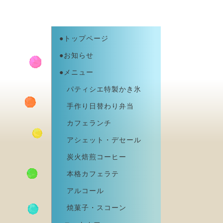
●トップページ
●お知らせ
●メニュー
パティシエ特製かき氷
手作り日替わり弁当
カフェランチ
アシェット・デセール
炭火焙煎コーヒー
本格カフェラテ
アルコール
焼菓子・スコーン