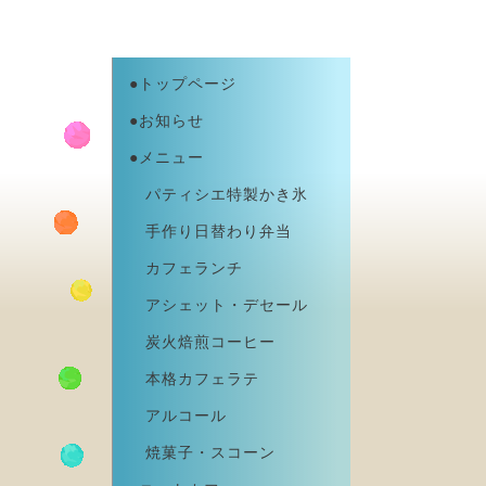
●トップページ
●お知らせ
●メニュー
パティシエ特製かき氷
手作り日替わり弁当
カフェランチ
アシェット・デセール
炭火焙煎コーヒー
本格カフェラテ
アルコール
焼菓子・スコーン