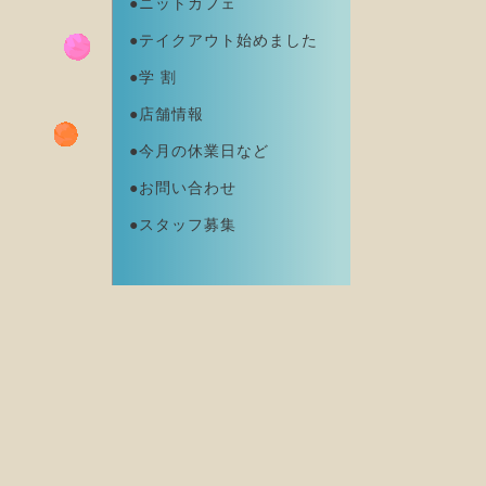
●ニットカフェ
●テイクアウト始めました
●学 割
●店舗情報
●今月の休業日など
●お問い合わせ
●スタッフ募集