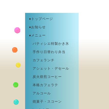
●トップページ
●お知らせ
●メニュー
パティシエ特製かき氷
手作り日替わり弁当
カフェランチ
アシェット・デセール
炭火焙煎コーヒー
本格カフェラテ
アルコール
焼菓子・スコーン