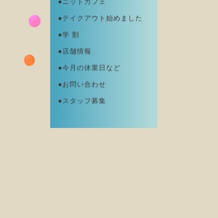
●ニットカフェ
●テイクアウト始めました
●学 割
●店舗情報
●今月の休業日など
●お問い合わせ
●スタッフ募集