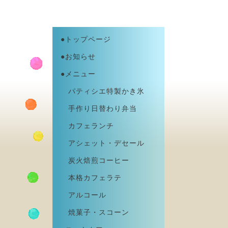
●トップページ
●お知らせ
●メニュー
パティシエ特製かき氷
手作り日替わり弁当
カフェランチ
アシェット・デセール
炭火焙煎コーヒー
本格カフェラテ
アルコール
焼菓子・スコーン