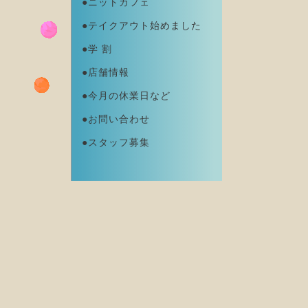
●ニットカフェ
●テイクアウト始めました
●学 割
●店舗情報
●今月の休業日など
●お問い合わせ
●スタッフ募集