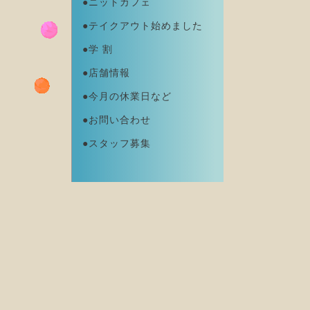
●ニットカフェ
●テイクアウト始めました
●学 割
●店舗情報
●今月の休業日など
●お問い合わせ
●スタッフ募集