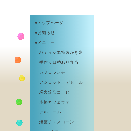
●トップページ
●お知らせ
●メニュー
パティシエ特製かき氷
手作り日替わり弁当
カフェランチ
アシェット・デセール
炭火焙煎コーヒー
本格カフェラテ
アルコール
焼菓子・スコーン