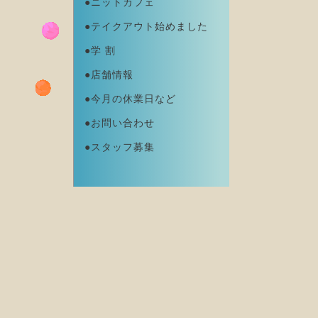
●ニットカフェ
●テイクアウト始めました
●学 割
●店舗情報
●今月の休業日など
●お問い合わせ
●スタッフ募集