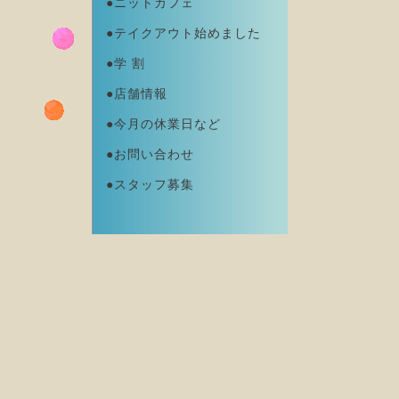
●ニットカフェ
●テイクアウト始めました
●学 割
●店舗情報
●今月の休業日など
●お問い合わせ
●スタッフ募集