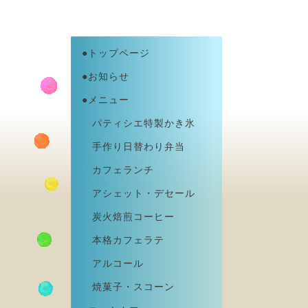
●トップページ
●お知らせ
●メニュー
パティシエ特製かき氷
手作り日替わり弁当
カフェランチ
アシェット・デセール
炭火焙煎コーヒー
本格カフェラテ
アルコール
焼菓子・スコーン