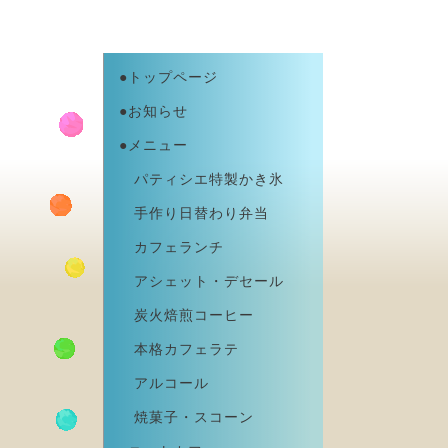
●トップページ
●お知らせ
●メニュー
パティシエ特製かき氷
手作り日替わり弁当
カフェランチ
アシェット・デセール
炭火焙煎コーヒー
本格カフェラテ
アルコール
焼菓子・スコーン