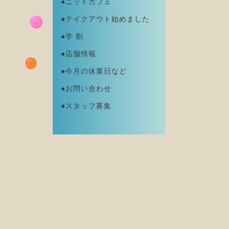
●ニットカフェ
●テイクアウト始めました
●学 割
●店舗情報
●今月の休業日など
●お問い合わせ
●スタッフ募集