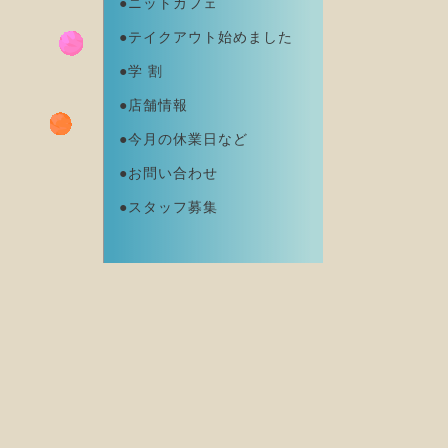
●ニットカフェ
●テイクアウト始めました
●学 割
●店舗情報
●今月の休業日など
●お問い合わせ
●スタッフ募集