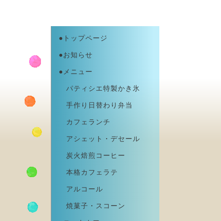
●トップページ
●お知らせ
●メニュー
パティシエ特製かき氷
手作り日替わり弁当
カフェランチ
アシェット・デセール
炭火焙煎コーヒー
本格カフェラテ
アルコール
焼菓子・スコーン