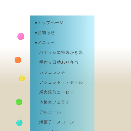
●トップページ
●お知らせ
●メニュー
パティシエ特製かき氷
手作り日替わり弁当
カフェランチ
アシェット・デセール
炭火焙煎コーヒー
本格カフェラテ
アルコール
焼菓子・スコーン