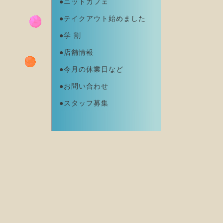
●ニットカフェ
●テイクアウト始めました
●学 割
●店舗情報
●今月の休業日など
●お問い合わせ
●スタッフ募集