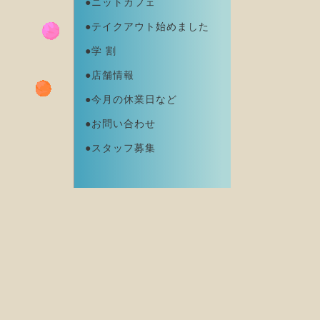
●ニットカフェ
●テイクアウト始めました
●学 割
●店舗情報
●今月の休業日など
●お問い合わせ
●スタッフ募集