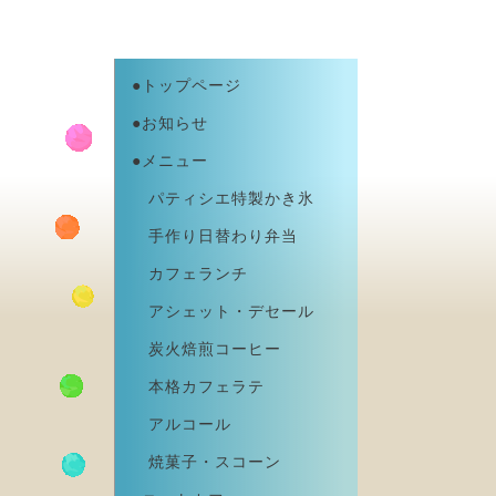
●トップページ
●お知らせ
●メニュー
パティシエ特製かき氷
手作り日替わり弁当
カフェランチ
アシェット・デセール
炭火焙煎コーヒー
本格カフェラテ
アルコール
焼菓子・スコーン